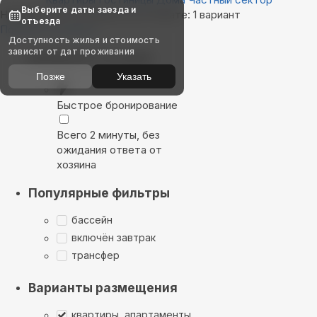
Выберите даты заезда и
Найдём, где остановиться в Рабате: 1 вариант
отъезда
Показать на карте
Доступность жилья и стоимость
зависят от дат проживания
Выбирайте лучшее
Позже
Указать
Быстрое бронирование
Всего 2 минуты, без
ожидания ответа от
хозяина
Популярные фильтры
бассейн
включён завтрак
трансфер
Варианты размещения
квартиры, апартаменты