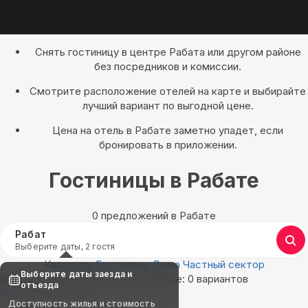
Снять гостиницу в центре Рабата или другом районе
без посредников и комиссии.
Смотрите расположение отелей на карте и выбирайте
лучший вариант по выгодной цене.
Цена на отель в Рабате заметно упадет, если
бронировать в приложении.
Гостиницы в Рабате
0 предложений в Рабате
Рабат
Выберите даты, 2 гостя
Квартиры
Гостиницы
Дома
Частный сектор
Выберите даты заезда и
Найдём, где остановиться в Рабате: 0 вариантов
отъезда
Показать на карте
Доступность жилья и стоимость