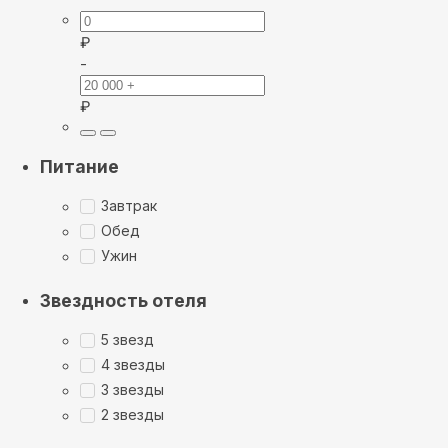
₽
-
₽
Питание
Завтрак
Обед
Ужин
Звездность отеля
5 звезд
4 звезды
3 звезды
2 звезды