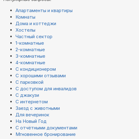
Апартаменты и квартиры
Комнаты
Дома и коттеджи
Хостелы
Частный сектор
1-комнатные
2-комнатные
3-комнатные
4-комнатные
С кондиционером
С хорошими отзывами
С парковкой
С доступом для инвалидов
С джакузи
С интернетом
Заезд с животными
Для вечеринок
На Новый Год
С отчётными документами
Мгновенное бронирование