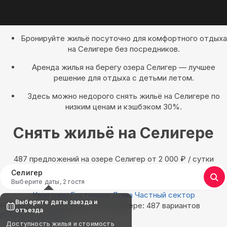
Бронируйте жильё посуточно для комфортного отдыха
на Селигере без посредников.
Аренда жилья на берегу озера Селигер — лучшее
решение для отдыха с детьми летом.
Здесь можно недорого снять жильё на Селигере по
низким ценам и кэшбэком 30%.
Снять жильё на Селигере
487 предложений на озере Селигер oт 2 000
₽
/ сутки
Селигер
Выберите даты, 2 гостя
Квартиры
Гостиницы
Дома
Частный сектор
Выберите даты заезда и
Найдём, где остановиться в Селигере: 487 вариантов
отъезда
Показать на карте
Доступность жилья и стоимость