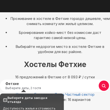
Проживание в хостеле в Фетхие гораздо дешевле, чем
снимать комнату или жильё целиком.
Бронирование койко-мест без комиссии даст
гарантию самой низкой цены.
Выбирайте недорогое место в хостеле Фетхие в
удобном для вас районе.
Хостелы Фетхие
16 предложений в Фетхие oт 8 093
₽
/ сутки
Фетхие
Выберите даты, 2 гостя
Квартиры
Гостиницы
Дома
Частный сектор
Выберите даты заезда и
Найдём, где остановиться в Фетхие: 16 вариантов
отъезда
Показать на карте
Доступность жилья и стоимость