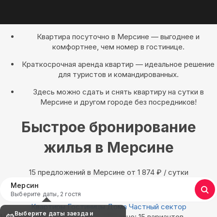
Квартира посуточно в Мерсине — выгоднее и
комфортнее, чем номер в гостинице.
Краткосрочная аренда квартир — идеальное решение
для туристов и командированных.
Здесь можно сдать и снять квартиру на сутки в
Мерсине и другом городе без посредников!
Быстрое бронирование
жилья в Мерсине
15 предложений в Мерсине oт 1 874
₽
/ сутки
Мерсин
Выберите даты, 2 гостя
Квартиры
Гостиницы
Дома
Частный сектор
Выберите даты заезда и
Найдём, где остановиться в Мерсине: 15 вариантов