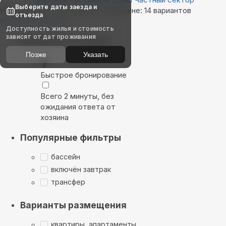
Выберите даты заезда и
Найдём, где остановиться в Мерсине: 14 вариантов
отъезда
Показать на карте
Доступность жилья и стоимость
зависят от дат проживания
Выбирайте лучшее
Позже
Указать
Быстрое бронирование
Всего 2 минуты, без
ожидания ответа от
хозяина
Популярные фильтры
бассейн
включён завтрак
трансфер
Варианты размещения
квартиры, апартаменты