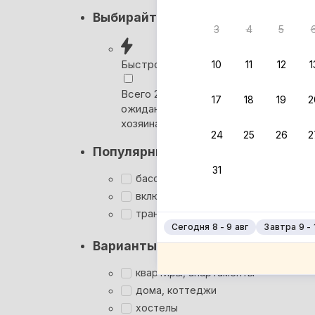
Кэшбэк
Выбирайте лучшее
3
4
5
Вернём 
после о
Быстрое бронирование
10
11
12
1
Выбира
Всего 2 минуты, без
17
18
19
2
ожидания ответа от
Мгновен
хозяина
24
25
26
2
Кэшбэк
Популярные фильтры
Заброни
31
Подроб
бассейн
включён завтрак
трансфер
Сегодня 8 - 9 авг
Завтра 9 - 
Варианты размещения
квартиры, апартаменты
дома, коттеджи
хостелы