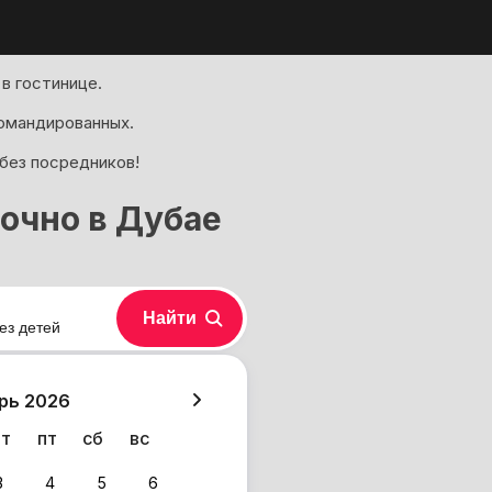
в гостинице.
омандированных.
 без посредников!
очно в Дубае
Найти
ез детей
хазия
рь 2026
чт
пт
сб
вс
3
4
5
6