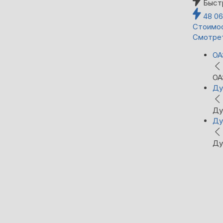
Быст
48 0
Стоимос
Смотре
ОА
ОА
Ду
Ду
Ду
Ду