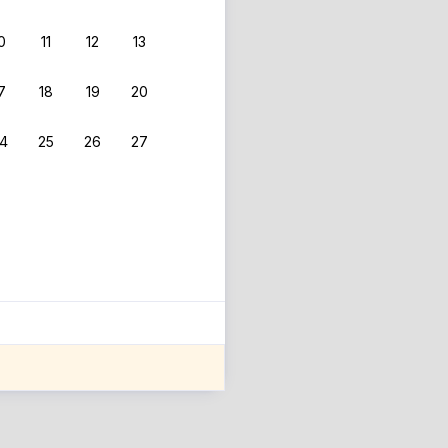
0
11
12
13
7
18
19
20
4
25
26
27
ле оценки проживания.