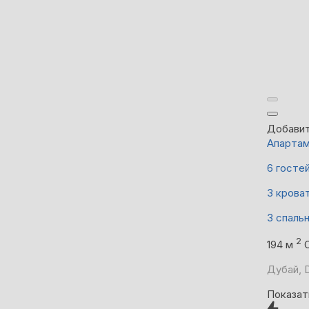
Добавит
Апарта
6 госте
3 крова
3 спаль
2
194 м
Дубай, D
Показат