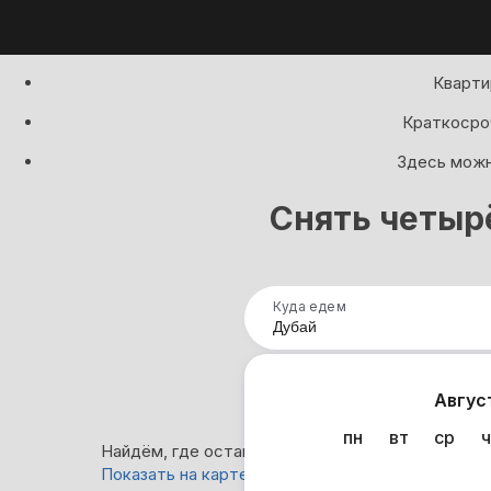
Кварти
Краткосроч
Здесь можн
Снять четыр
Куда едем
Нап
Авгус
пн
вт
ср
ч
Найдём, где остановиться в Дубае: 2 варианта
Показать на карте