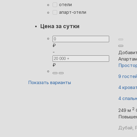
отели
апарт-отели
Цена за сутки
₽
-
Добавит
Апарта
₽
Простор
9 госте
Показать варианты
4 крова
4 спаль
2
249 м
Повыше
Дубай, 