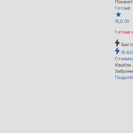
Показат
1 отзыв
10,0
(1)
1 отзыв
Быст
10 62
Стоимос
Кэшбэк
Заброни
Подроб