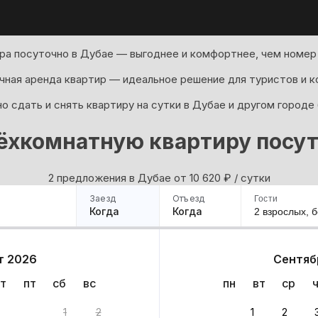
ра посуточно в Дубае — выгоднее и комфортнее, чем номер 
ная аренда квартир — идеальное решение для туристов и к
о сдать и снять квартиру на сутки в Дубае и другом городе
ёхкомнатную квартиру посут
2 предложения в Дубае oт 10 620
₽
/ сутки
Заезд
Отъезд
Гости
Когда
Когда
2 взрослых,
б
ример
Санкт-Петербург
Москва
Сочи
Минск
Казань
Дагестан
Кисловодск
Аб
т 2026
Сентяб
Квартиры
Гостиницы
Дома
Частный сектор
т
пт
сб
вс
пн
вт
ср
1
2
1
2