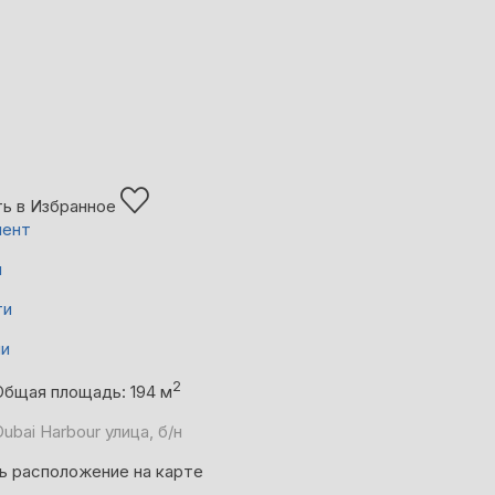
ь в Избранное
мент
й
ти
ни
2
Общая площадь: 194 м
ubai Harbour улица, б/н
ь расположение на карте