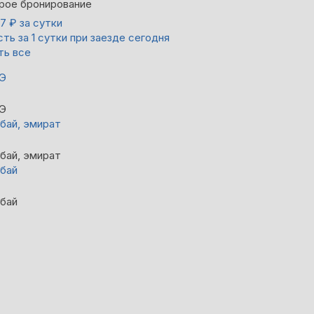
рое бронирование
67
₽
за сутки
ть за 1 сутки при заезде сегодня
ть все
Э
Э
бай, эмират
бай, эмират
бай
бай