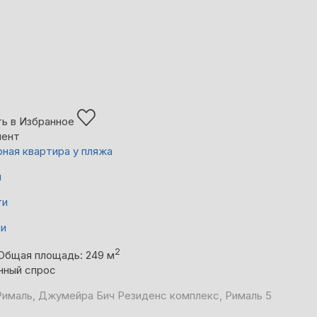
ь в Избранное
мент
ная квартира у пляжа
й
ти
ни
2
Общая площадь: 249 м
нный спрос
Рималь, Джумейра Бич Резиденс комплекс, Рималь 5