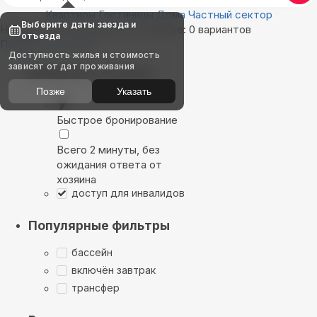
Квартиры
Гостиницы
Дома
Частный сектор
Выберите даты заезда и
Найдём, где остановиться в Дубае: 0 вариантов
отъезда
Показать на карте
Доступность жилья и стоимость
зависят от дат проживания
Выбирайте лучшее
Позже
Указать
Быстрое бронирование
Всего 2 минуты, без
ожидания ответа от
хозяина
доступ для инвалидов
Популярные фильтры
бассейн
включён завтрак
трансфер