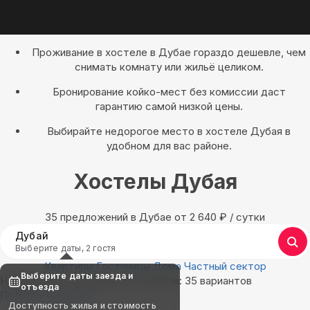
Проживание в хостеле в Дубае гораздо дешевле, чем
снимать комнату или жильё целиком.
Бронирование койко-мест без комиссии даст
гарантию самой низкой цены.
Выбирайте недорогое место в хостеле Дубая в
удобном для вас районе.
Хостелы Дубая
35 предложений в Дубае oт 2 640
₽
/ сутки
Дубай
Выберите даты, 2 гостя
Квартиры
Гостиницы
Дома
Частный сектор
Выберите даты заезда и
Найдём, где остановиться в Дубае: 35 вариантов
отъезда
Показать на карте
Доступность жилья и стоимость