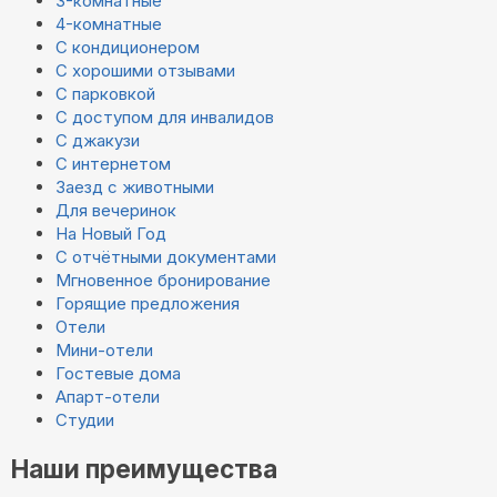
3-комнатные
4-комнатные
С кондиционером
С хорошими отзывами
С парковкой
С доступом для инвалидов
С джакузи
С интернетом
Заезд с животными
Для вечеринок
На Новый Год
С отчётными документами
Мгновенное бронирование
Горящие предложения
Отели
Мини-отели
Гостевые дома
Апарт-отели
Студии
Наши преимущества