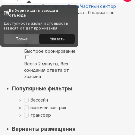
Квартиры
Гостиницы
Дома
Частный сектор
Выберите даты заезда и
Найдём, где остановиться в Аштараке: 0 вариантов
отъезда
Показать на карте
Доступность жилья и стоимость
зависят от дат проживания
Выбирайте лучшее
Позже
Указать
Быстрое бронирование
Всего 2 минуты, без
ожидания ответа от
хозяина
Популярные фильтры
бассейн
включён завтрак
трансфер
Варианты размещения