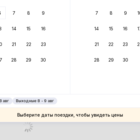
 до 30% за бронь
6
7
8
9
7
8
9
1
бонусами
ценки проживания
3
14
15
16
14
15
16
1
йте быстрое бронирование
0
21
22
23
21
22
23
2
ное подтверждение брони без ожидания ответа от хозяина
7
28
29
30
28
29
30
 до 4%
руйте до 31 августа 2026 — и получите кэшбэк бонусами пос
нее
8 авг
Выходные 8 - 9 авг
Выберите даты поездки, чтобы увидеть цены