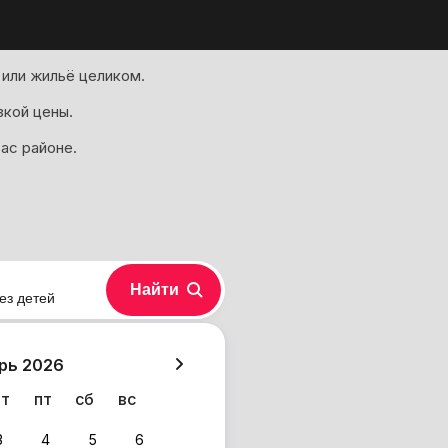
 или жильё целиком.
зкой цены.
ас районе.
Найти
ез детей
хазия
рь 2026
чт
пт
сб
вс
3
4
5
6