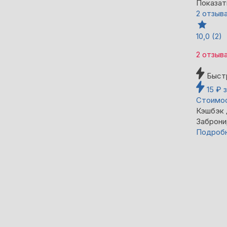
Показат
2 отзыв
10,0
(2)
2 отзыв
Быст
15
₽
Стоимос
Кэшбэк
Заброни
Подроб