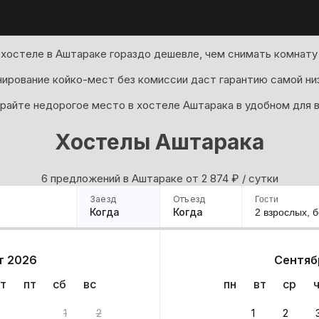
хостеле в Аштараке гораздо дешевле, чем снимать комнату
ирование койко-мест без комиссии даст гарантию самой ни
райте недорогое место в хостеле Аштарака в удобном для в
Хостелы Аштарака
6 предложений в Аштараке oт 2 874
₽
/ сутки
Заезд
Отъезд
Гости
Когда
Когда
2 взрослых,
б
ример
Санкт-Петербург
Москва
Сочи
Минск
Казань
Дагестан
Кисловодск
Аб
т 2026
Сентяб
Квартиры
Гостиницы
Дома
Частный сектор
т
пт
сб
вс
пн
вт
ср
нтов
1
2
1
2