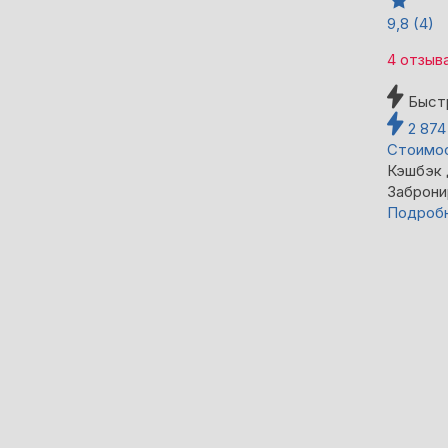
9,8
(4)
4 отзыв
Быст
2 87
Стоимос
Кэшбэк
Заброни
Подроб