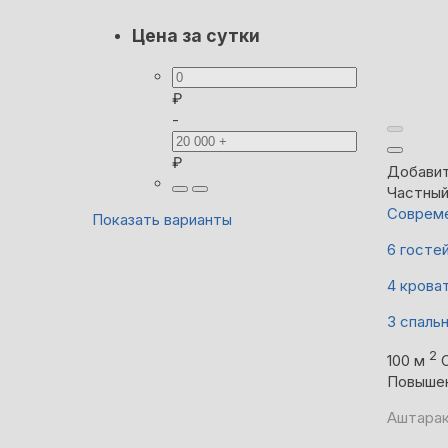
Цена за сутки
₽
-
₽
Добавит
Частны
Совреме
Показать варианты
6 госте
4 крова
3 спаль
2
100 м
Повыше
Аштарак,