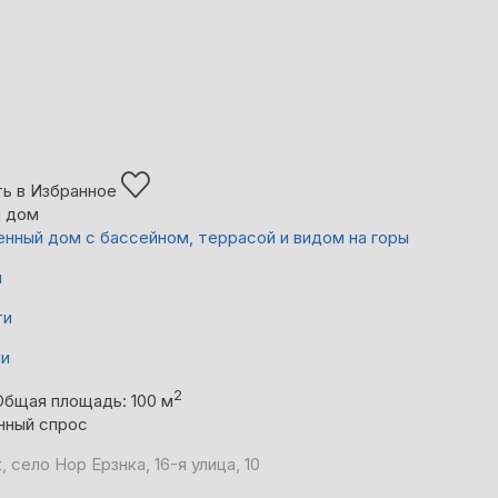
ь в Избранное
й дом
нный дом с бассейном, террасой и видом на горы
й
ти
ни
2
Общая площадь: 100 м
нный спрос
 село Нор Ерзнка, 16-я улица, 10