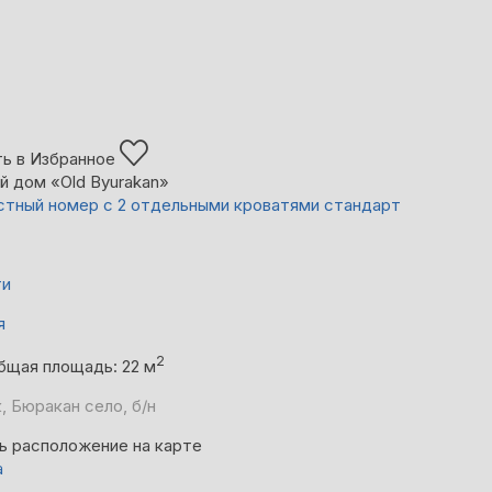
ь в Избранное
й дом «Old Byurakan»
тный номер с 2 отдельными кроватями стандарт
ти
я
2
бщая площадь: 22 м
, Бюракан село, б/н
ь расположение на карте
а