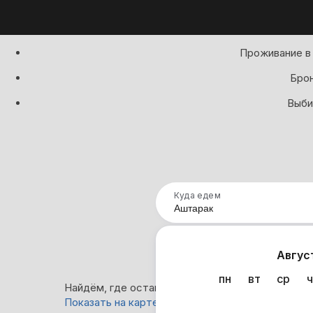
Проживание в 
Брон
Выби
Куда едем
Нап
Авгус
пн
вт
ср
ч
Найдём, где остановиться в Аштараке: 6 вариа
Показать на карте