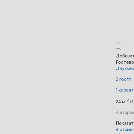
Добавит
Гостево
Двухмес
2 гостя
1 кроват
2
24 м
О
Аштарак
Показат
4 отзыв