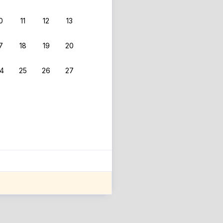
0
11
12
13
7
18
19
20
4
25
26
27
ле оценки проживания.