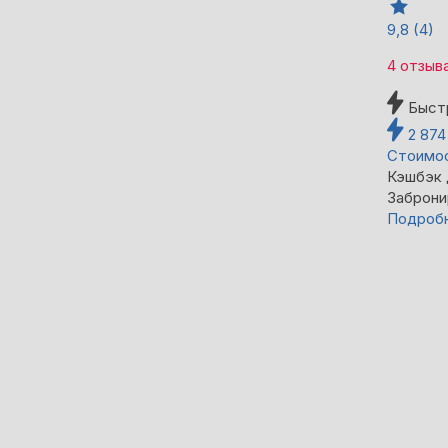
9,8
(4)
4 отзыв
Быст
2 87
Стоимос
Кэшбэк
Заброни
Подроб