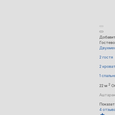
Добавит
Гостево
Двухмес
2 гостя
2 крова
1 спальн
2
22 м
О
Аштарак
Показат
4 отзыв