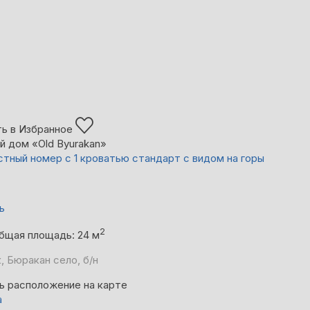
ь в Избранное
й дом «Old Byurakan»
тный номер с 1 кроватью стандарт с видом на горы
ь
2
бщая площадь: 24 м
, Бюракан село, б/н
ь расположение на карте
а