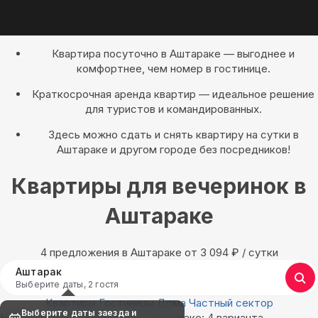
Квартира посуточно в Аштараке — выгоднее и
комфортнее, чем номер в гостинице.
Краткосрочная аренда квартир — идеальное решение
для туристов и командированных.
Здесь можно сдать и снять квартиру на сутки в
Аштараке и другом городе без посредников!
Квартиры для вечеринок в
Аштараке
4 предложения в Аштараке oт 3 094
₽
/ сутки
Аштарак
Выберите даты, 2 гостя
Квартиры
Гостиницы
Дома
Частный сектор
Выберите даты заезда и
Найдём, где остановиться в Аштараке: 4 варианта