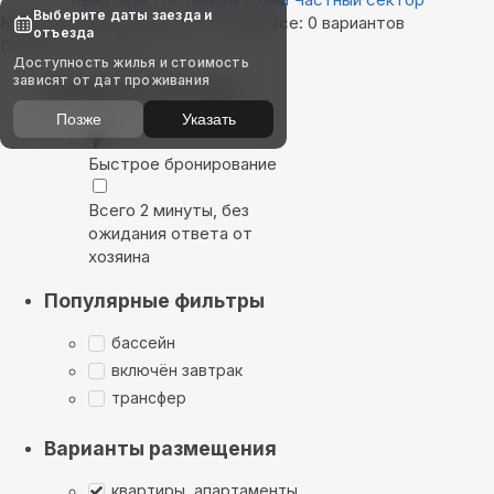
Выберите даты заезда и
Найдём, где остановиться в Бургасе: 0 вариантов
отъезда
Показать на карте
Доступность жилья и стоимость
зависят от дат проживания
Выбирайте лучшее
Позже
Указать
Быстрое бронирование
Всего 2 минуты, без
ожидания ответа от
хозяина
Популярные фильтры
бассейн
включён завтрак
трансфер
Варианты размещения
квартиры, апартаменты