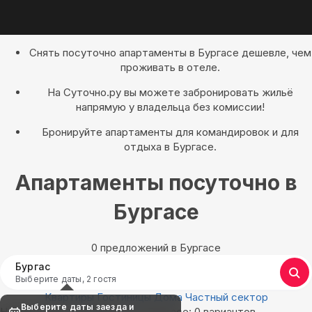
Снять посуточно апартаменты в Бургасе дешевле, чем
проживать в отеле.
На Суточно.ру вы можете забронировать жильё
напрямую у владельца без комиссии!
Бронируйте апартаменты для командировок и для
отдыха в Бургасе.
Апартаменты посуточно в
Бургасе
0 предложений в Бургасе
Бургас
Выберите даты, 2 гостя
Квартиры
Гостиницы
Дома
Частный сектор
Выберите даты заезда и
Найдём, где остановиться в Бургасе: 0 вариантов