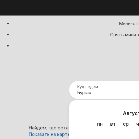
Мини-оте
Снять мини-о
Куда едем
Нап
Авгус
пн
вт
ср
ч
Найдём, где остановиться в Бургасе: 0 вариант
Показать на карте