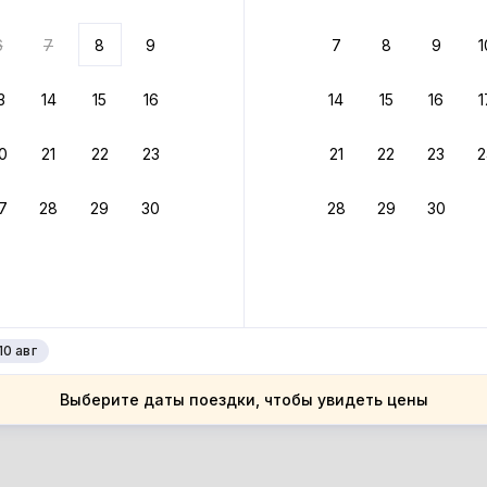
ариантов
6
7
8
9
7
8
9
1
 вариант из результатов поиска не соответствует заданным
росить фильтры
3
14
15
16
14
15
16
1
лгария
0
21
22
23
21
22
23
2
лгария
ргасская область
7
28
29
30
28
29
30
ргасская область
ргас
ргас
10 авг
Выберите даты поездки, чтобы увидеть цены