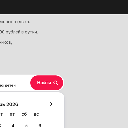
енного отдыха.
00 рублей в сутки.
ников,
Найти
ез детей
хазия
рь 2026
чт
пт
сб
вс
3
4
5
6