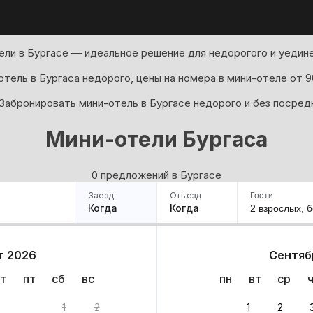
ли в Бургасе — идеальное решение для недорогого и уедин
тель в Бургаса недорого, цены на номера в мини-отеле от 9
Забронировать мини-отель в Бургасе недорого и без посред
Мини-отели Бургаса
0 предложений в Бургасе
Заезд
Отъезд
Гости
Когда
Когда
2 взрослых,
б
ример
Санкт-Петербург
Москва
Сочи
Минск
Казань
Дагестан
Кисловодск
Аб
т 2026
Сентяб
Квартиры
Гостиницы
Дома
Частный сектор
т
пт
сб
вс
пн
вт
ср
ов
1
2
1
2