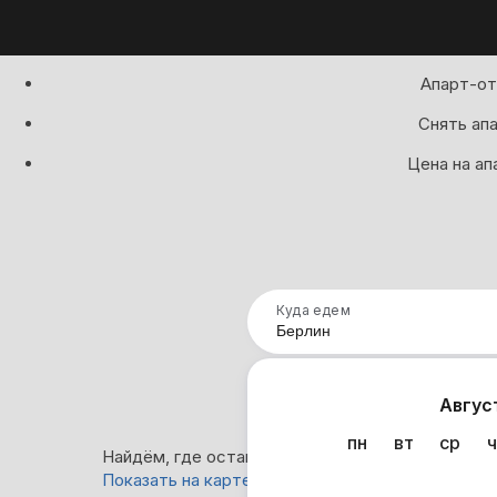
Апарт-от
Снять апа
Цена на ап
Куда едем
Нап
Авгус
пн
вт
ср
ч
Найдём, где остановиться в Берлине: 0 вариант
Показать на карте