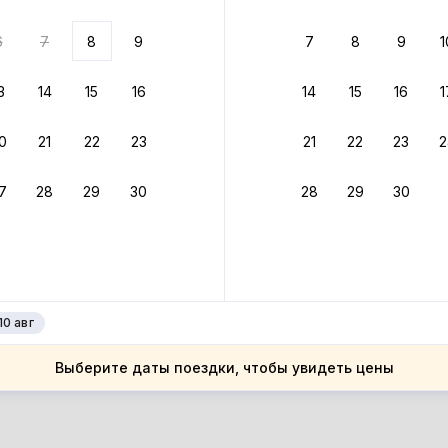
ариантов
6
7
8
9
7
8
9
1
 вариант из результатов поиска не соответствует заданным
росить фильтры
3
14
15
16
14
15
16
1
рмания
0
21
22
23
21
22
23
2
рмания
мля Бранденбург
7
28
29
30
28
29
30
мля Бранденбург
рлин
рлин
10 авг
Выберите даты поездки, чтобы увидеть цены