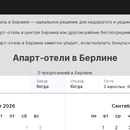
ель в Берлине — идеальное решение для недорогого и уедин
рт-отель в центре Берлина или другом районе без посредни
арт-отель в Берлине заметно упадет, если получать бонусы 
Апарт-отели в Берлине
0 предложений в Берлине
Заезд
Отъезд
Гости
Когда
Когда
2 взрослых,
б
ример
Санкт-Петербург
Москва
Сочи
Минск
Казань
Дагестан
Кисловодск
Аб
т 2026
Сентяб
Квартиры
Гостиницы
Дома
Частный сектор
т
пт
сб
вс
пн
вт
ср
ов
1
2
1
2