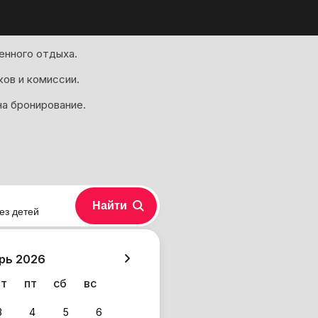
енного отдыха.
ков и комиссии.
на бронирование.
Найти
ез детей
хазия
рь 2026
чт
пт
сб
вс
3
4
5
6