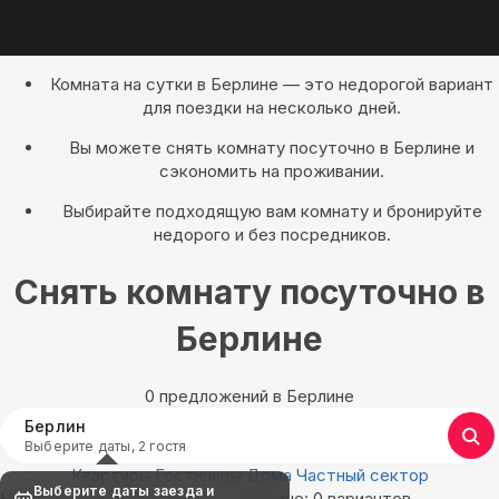
Комната на сутки в Берлине — это недорогой вариант
для поездки на несколько дней.
Вы можете снять комнату посуточно в Берлине и
сэкономить на проживании.
Выбирайте подходящую вам комнату и бронируйте
недорого и без посредников.
Снять комнату посуточно в
Берлине
0 предложений в Берлине
Берлин
Выберите даты, 2 гостя
Квартиры
Гостиницы
Дома
Частный сектор
Выберите даты заезда и
Найдём, где остановиться в Берлине: 0 вариантов