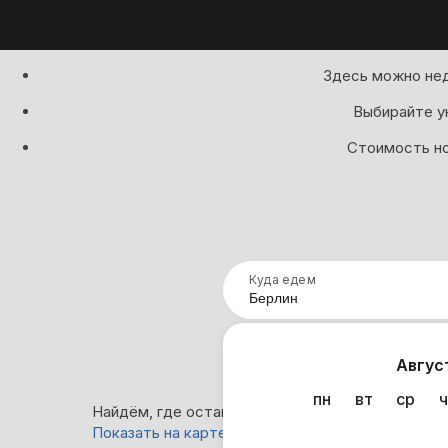
Здесь можно нед
Выбирайте у
Стоимость но
Куда едем
Нап
Авгус
пн
вт
ср
ч
Найдём, где остановиться в Берлине: 0 вариант
Показать на карте