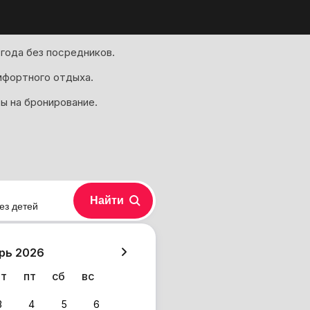
года без посредников.
мфортного отдыха.
ы на бронирование.
Найти
ез детей
хазия
рь 2026
чт
пт
сб
вс
3
4
5
6