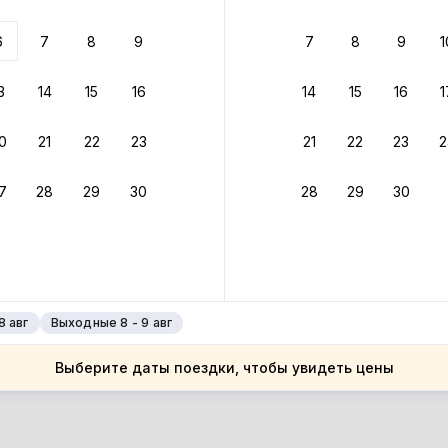
ариантов
6
7
8
9
7
8
9
1
 вариант из результатов поиска не соответствует заданным
росить фильтры
3
14
15
16
14
15
16
1
рмания
0
21
22
23
21
22
23
2
рмания
мля Бранденбург
7
28
29
30
28
29
30
мля Бранденбург
рлин
рлин
8 авг
Выходные 8 - 9 авг
Выберите даты поездки, чтобы увидеть цены