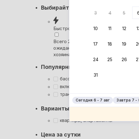
Нет в
Выбирайте лучшее
3
4
5
Ни один
сб
Быстрое бронирование
10
11
12
1
Ге
Всего 2 минуты, без
17
18
19
2
ожидания ответа от
Ге
хозяина
зе
24
25
26
2
Популярные фильтры
зе
31
Бе
бассейн
включён завтрак
Бе
трансфер
Сегодня 6 - 7 авг
Завтра 7 - 
Варианты размещения
квартиры, апартаменты
Цена за сутки