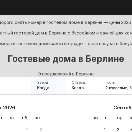
орого снять номер в гостевом доме в Берлине — цены 2026 
ютный гостевой дом в Берлине с бассейном и сауной для ко
мера в гостевом доме заметно упадет, если получать бонус
Гостевые дома в Берлине
0 предложений в Берлине
Заезд
Отъезд
Гости
Когда
Когда
2 взрослых,
б
ример
Санкт-Петербург
Москва
Сочи
Минск
Казань
Дагестан
Кисловодск
Аб
т 2026
Сентяб
Квартиры
Гостиницы
Дома
Частный сектор
т
пт
сб
вс
пн
вт
ср
ов
1
2
1
2