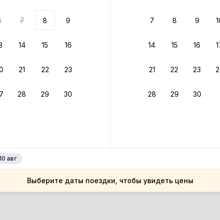
ариантов
6
7
8
9
7
8
9
1
 вариант из результатов поиска не соответствует заданным
росить фильтры
3
14
15
16
14
15
16
1
рмания
0
21
22
23
21
22
23
2
рмания
мля Бранденбург
7
28
29
30
28
29
30
мля Бранденбург
рлин
рлин
10 авг
Выберите даты поездки, чтобы увидеть цены