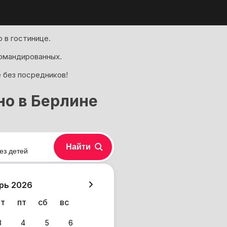
 в гостинице.
омандированных.
е без посредников!
но в Берлине
Найти
ез детей
хазия
рь 2026
чт
пт
сб
вс
3
4
5
6