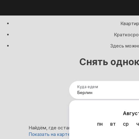
Квартир
Краткосроч
Здесь можно
Снять однок
Куда едем
Нап
Авгус
пн
вт
ср
ч
Найдём, где остановиться в Берлине: 0 вариант
Показать на карте