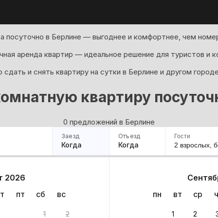
а посуточно в Берлине — выгоднее и комфортнее, чем номер
ная аренда квартир — идеальное решение для туристов и к
 сдать и снять квартиру на сутки в Берлине и другом город
омнатную квартиру посуточ
0 предложений в Берлине
Заезд
Отъезд
Гости
Когда
Когда
2 взрослых,
б
ример
Санкт-Петербург
Москва
Сочи
Минск
Казань
Дагестан
Кисловодск
Аб
т 2026
Сентяб
Квартиры
Гостиницы
Дома
Частный сектор
т
пт
сб
вс
пн
вт
ср
ов
1
2
1
2