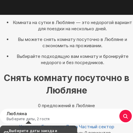
Комната на сутки в Любляне — это недорогой вариант
для поездки на несколько дней.
Вы можете снять комнату посуточно в Любляне и
сэкономить на проживании.
Выбирайте подходящую вам комнату и бронируйте
недорого и без посредников.
Снять комнату посуточно в
Любляне
0 предложений в Любляне
Любляна
Выберите даты, 2 гостя
Квартиры
Гостиницы
Дома
Частный сектор
Выберите даты заезда и
Найдём, где остановиться в Любляне: 0 вариантов