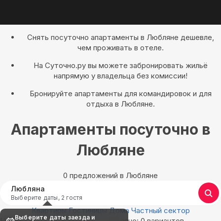
Снять посуточно апартаменты в Любляне дешевле,
чем проживать в отеле.
На Суточно.ру вы можете забронировать жильё
напрямую у владельца без комиссии!
Бронируйте апартаменты для командировок и для
отдыха в Любляне.
Апартаменты посуточно в
Любляне
0 предложений в Любляне
Любляна
Выберите даты, 2 гостя
Квартиры
Гостиницы
Дома
Частный сектор
Выберите даты заезда и
Найдём, где остановиться в Любляне: 0 вариантов