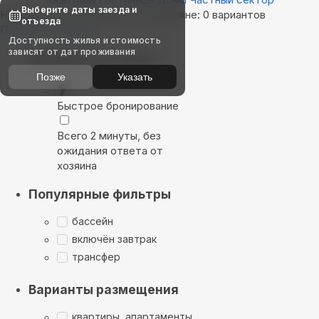
Выберите даты заезда и
Найдём, где остановиться в Любляне: 0 вариантов
отъезда
Показать на карте
Доступность жилья и стоимость
зависят от дат проживания
Выбирайте лучшее
Позже
Указать
Быстрое бронирование
Всего 2 минуты, без
ожидания ответа от
хозяина
Популярные фильтры
бассейн
включён завтрак
трансфер
Варианты размещения
квартиры, апартаменты