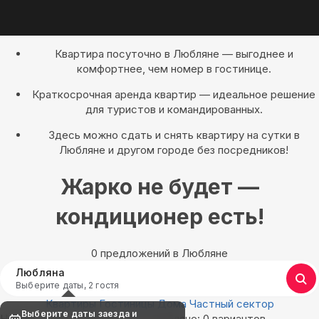
Квартира посуточно в Любляне — выгоднее и
комфортнее, чем номер в гостинице.
Краткосрочная аренда квартир — идеальное решение
для туристов и командированных.
Здесь можно сдать и снять квартиру на сутки в
Любляне и другом городе без посредников!
Жарко не будет —
кондиционер есть!
0 предложений в Любляне
Любляна
Выберите даты, 2 гостя
Квартиры
Гостиницы
Дома
Частный сектор
Выберите даты заезда и
Найдём, где остановиться в Любляне: 0 вариантов