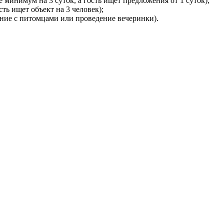
минимум на 3 суток, а гость ищет предложения от 1 суток);
ть ищет объект на 3 человек);
ание с питомцами или проведение вечеринки).