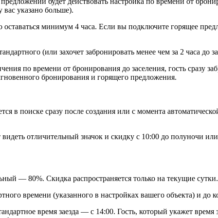
предложении будет действовать настройка по времени от брониро
 вас указано больше).
но оставаться минимум 4 часа. Если вы подключите горящее пре
тандартного (или захочет забронировать менее чем за 2 часа до з
чения по времени от бронирования до заселения, гость сразу з
мгновенного бронирования и горящего предложения.
ся в поиске сразу после создания или с момента автоматической
 видеть отличительный значок и скидку с 10:00 до полуночи или
ый — 80%. Скидка распространяется только на текущие сутки. 
ртного времени (указанного в настройках вашего объекта) и до к
ндартное время заезда — с 14:00. Гость, который укажет время 