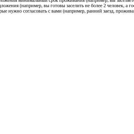
ложения минимальный срок проживания (например, вы заселяете 
ложения (например, вы готовы заселить не более 2 человек, а гос
рые нужно согласовать с вами (например, ранний заезд, прожив